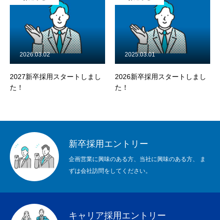
わたしたちの仕事
インタビュー
RECRUIT
2025.03.01
2025.01.21
公式INSTAGRAM
採用スタートしまし
2026新卒採用スタートしまし
2月13日 キャ
た！
ーラム【札幌会
ます！
NEWS
COMPANY
PRIVACY POLICY
新卒採用エントリー
企画営業に興味のある方、当社に興味のある方、 ま
ずは会社訪問をしてください。
キャリア採用エントリー